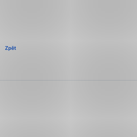
Přeskočit
navigaci
Zpět