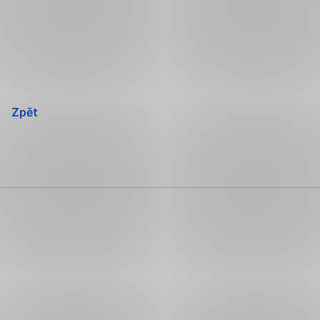
Přeskočit
navigaci
Zpět