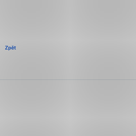
Přeskočit
navigaci
Zpět