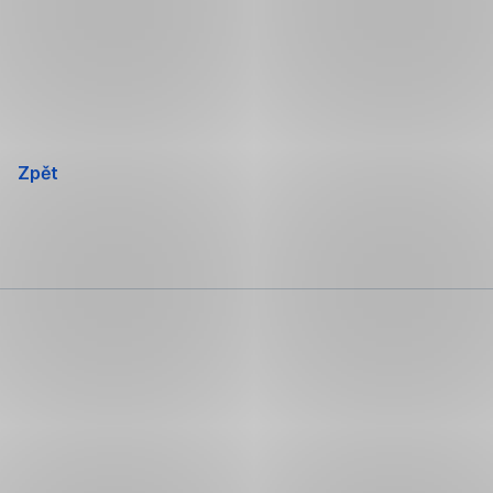
Přeskočit
navigaci
Zpět