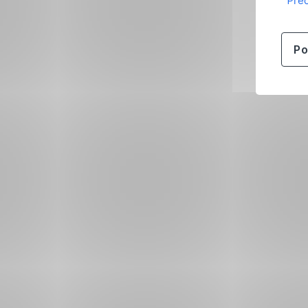
Přeč
Po