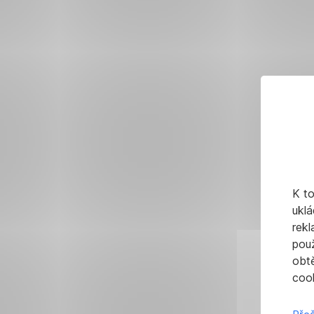
K t
uklá
rekl
pou
obt
cook