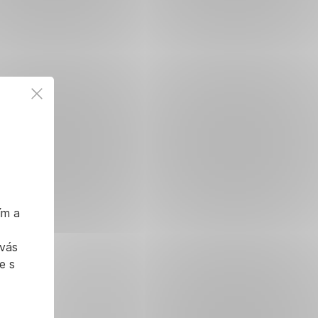
ím a
 vás
e s