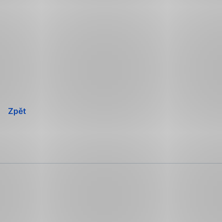
Přeskočit
navigaci
Zpět