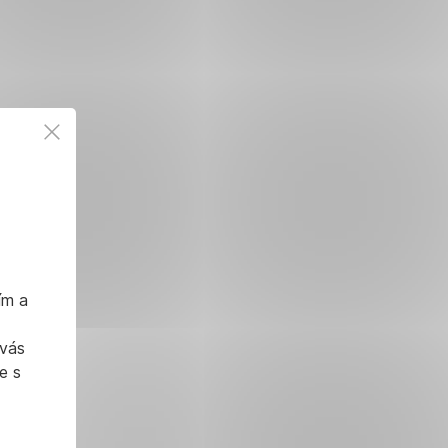
ím a
 vás
e s