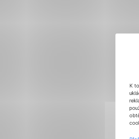
K t
uklá
rekl
pou
obt
cook