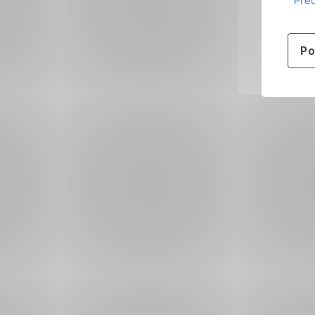
Přeč
Po