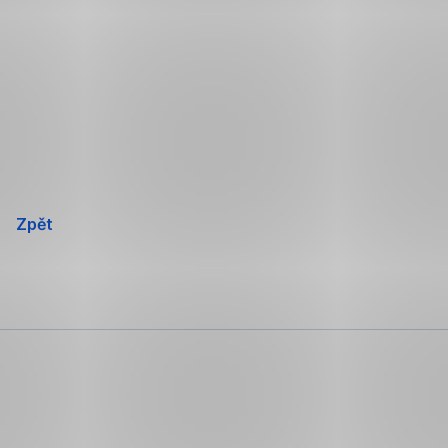
Přeskočit
navigaci
Zpět