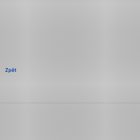
Přeskočit
navigaci
Zpět