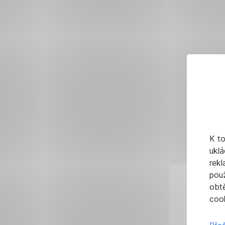
K t
uklá
rekl
pou
obt
cook