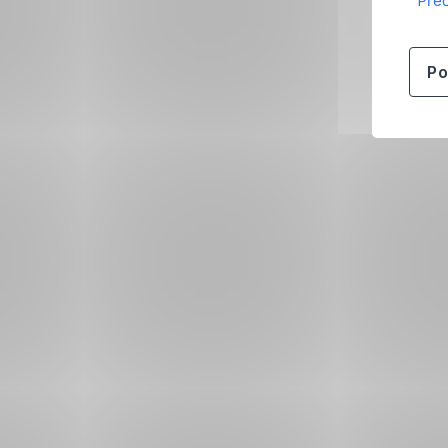
Přeč
Po