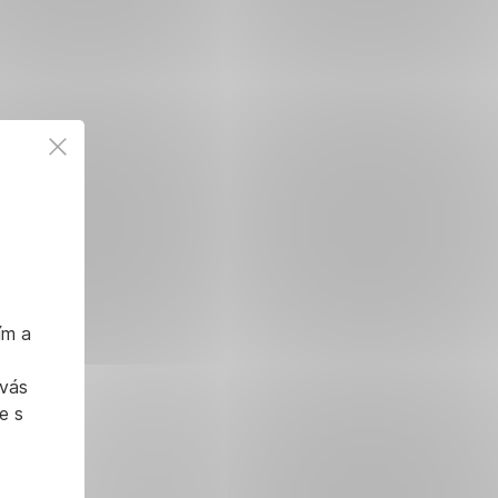
ím a
 vás
e s