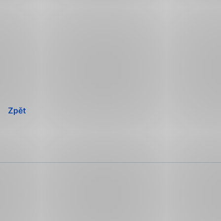
Přeskočit
navigaci
Zpět