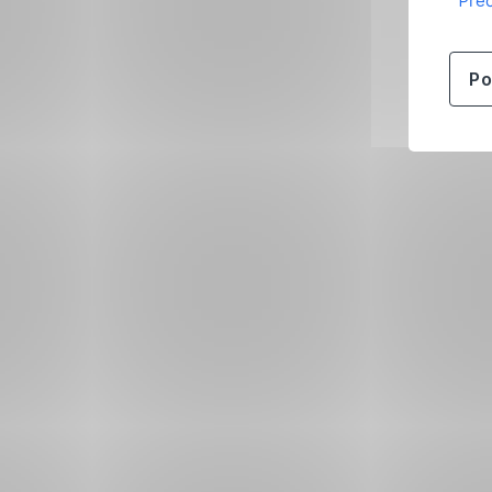
Přeč
Po