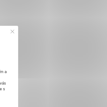
ím a
 vás
e s