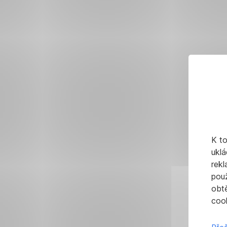
K t
uklá
rekl
pou
obt
cook