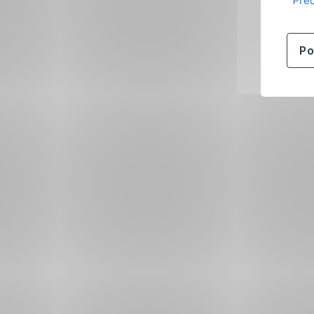
Přeč
Po