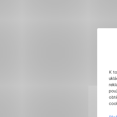
K t
uklá
rekl
pou
obt
cook