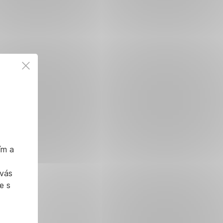
ím a
 vás
e s