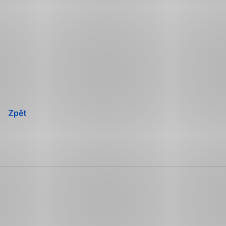
Přeskočit
navigaci
Zpět