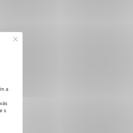
ím a
 vás
e s