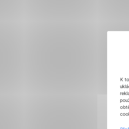
K t
uklá
rekl
pou
obt
cook