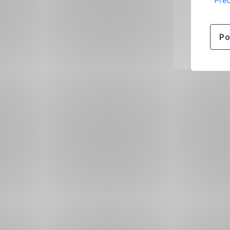
Přeč
Po