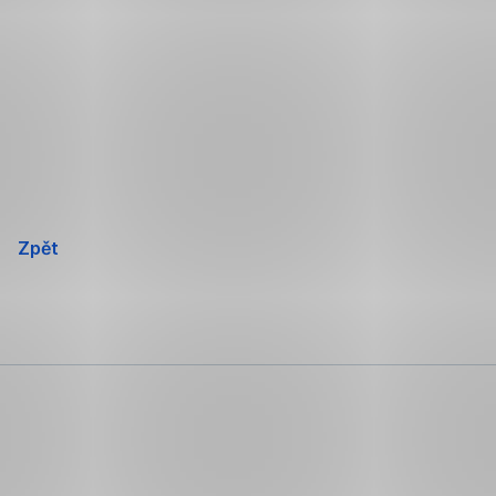
Přeskočit
navigaci
Zpět