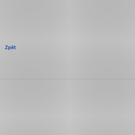
Přeskočit
navigaci
Zpět