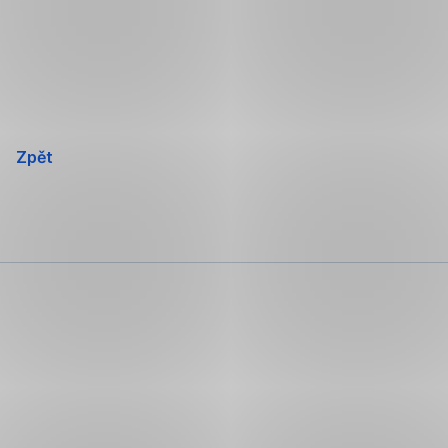
Přeskočit
navigaci
Zpět