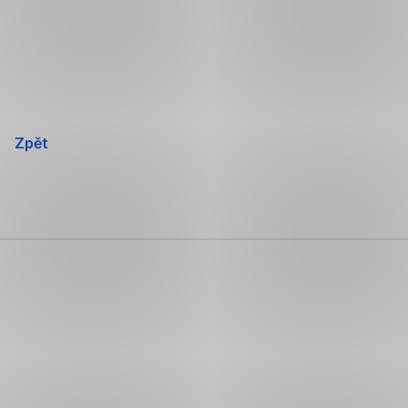
Přeskočit
navigaci
Zpět