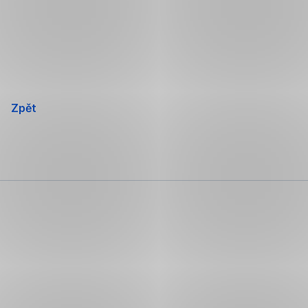
Přeskočit
navigaci
Zpět