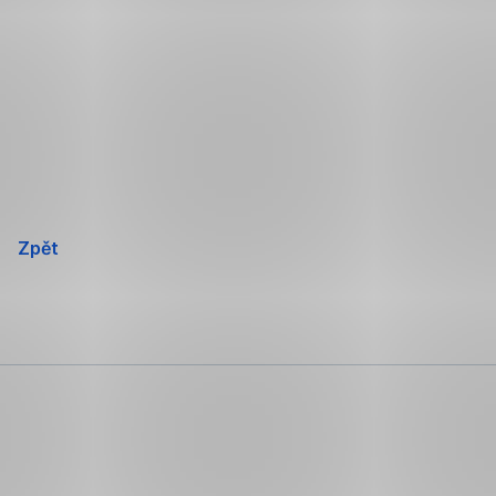
Přeskočit
navigaci
Zpět