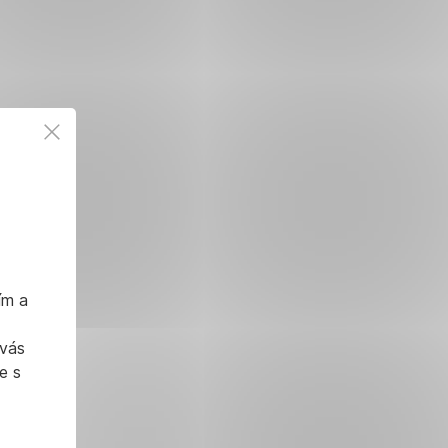
ím a
 vás
e s