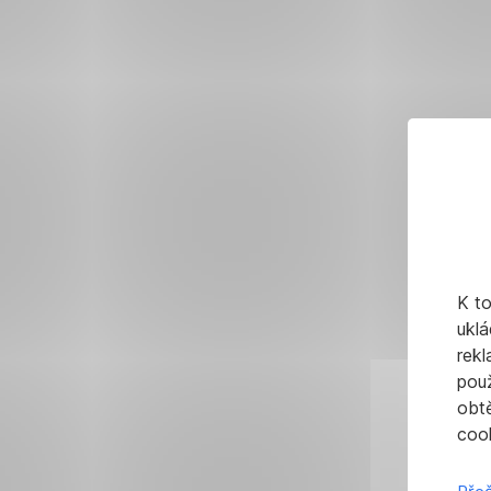
K t
uklá
rekl
pou
obt
cook