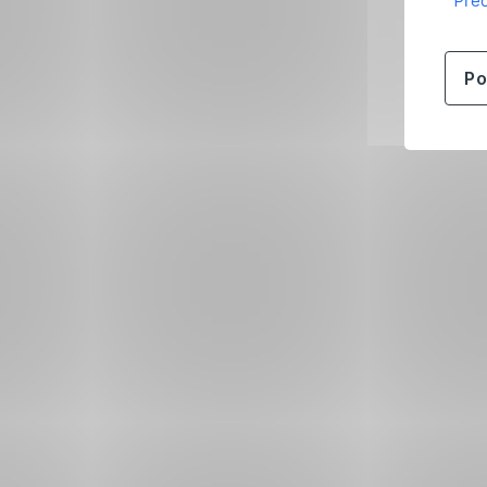
Přeč
Po