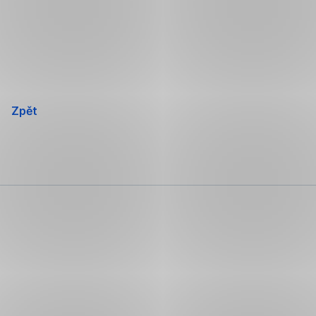
Přeskočit
navigaci
Zpět