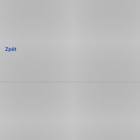
Přeskočit
navigaci
Zpět