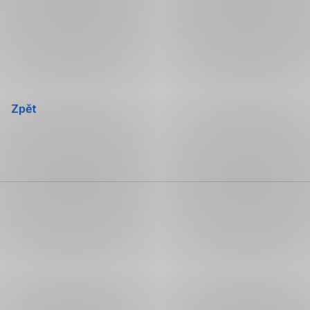
Přeskočit
navigaci
Zpět