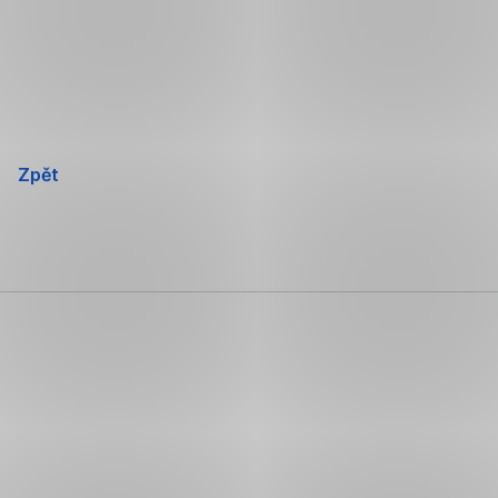
Přeskočit
navigaci
Zpět