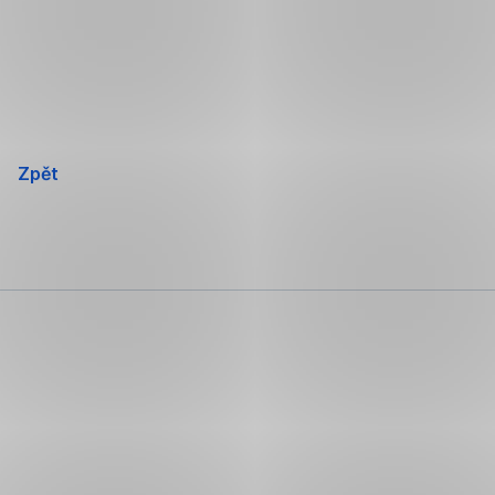
Přeskočit
navigaci
Zpět