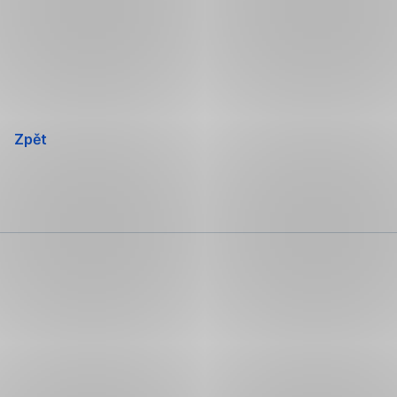
Přeskočit
navigaci
Zpět