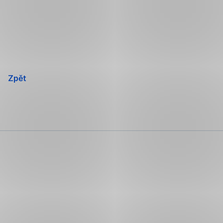
Přeskočit
navigaci
Zpět