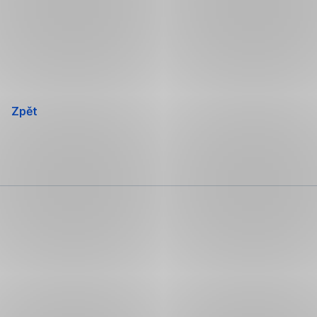
Přeskočit
navigaci
Zpět