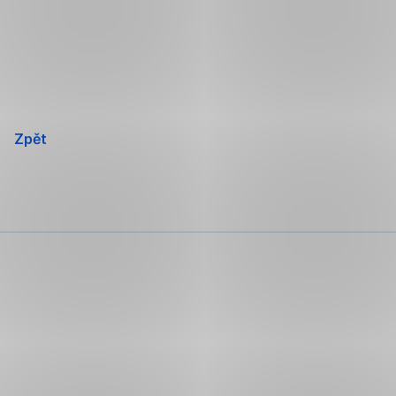
Přeskočit
navigaci
Zpět