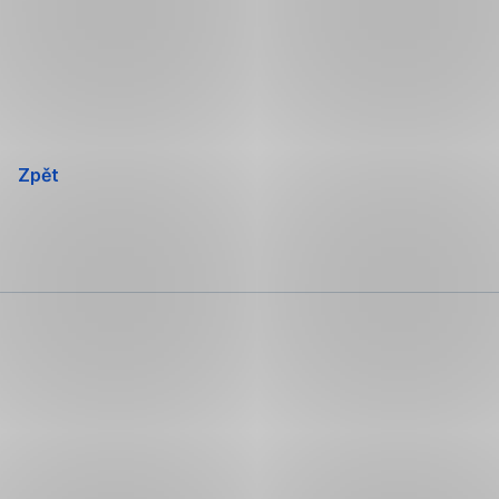
Přeskočit
navigaci
Zpět