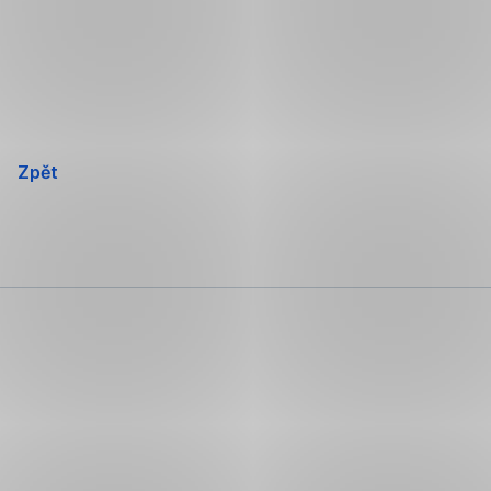
Přeskočit
navigaci
Zpět