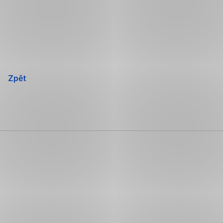
Přeskočit
navigaci
Zpět