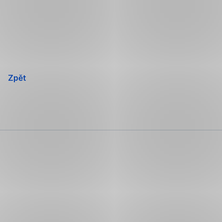
Přeskočit
navigaci
Zpět