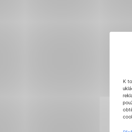
K t
uklá
rekl
pou
obt
cook