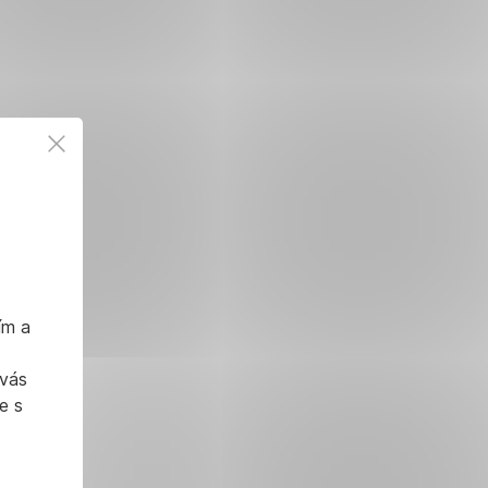
ím a
 vás
e s