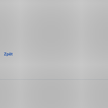
Přeskočit
navigaci
Zpět