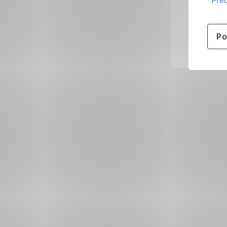
Přeč
Po