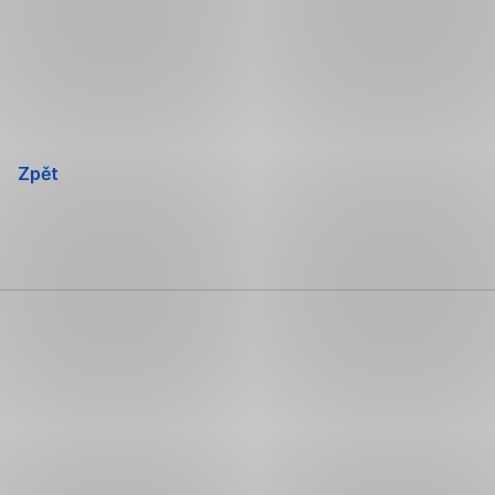
Přeskočit
navigaci
Zpět