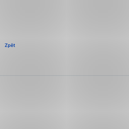
Přeskočit
navigaci
Zpět