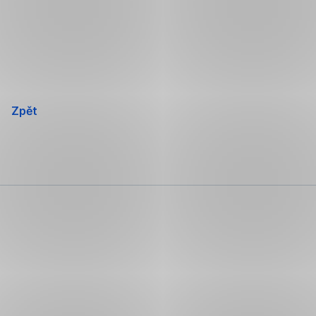
Přeskočit
navigaci
Zpět