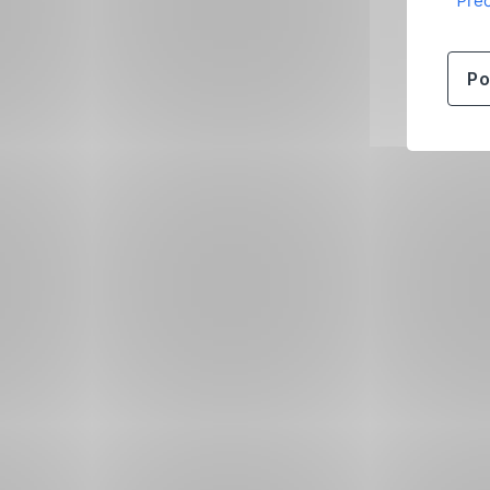
Přeč
Po