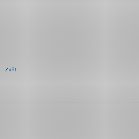
Přeskočit
navigaci
Zpět