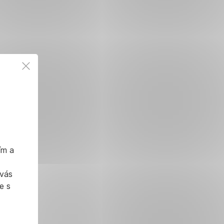
ím a
 vás
e s