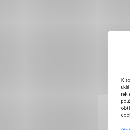
K t
uklá
rekl
pou
obt
cook