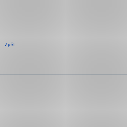
Přeskočit
navigaci
Zpět