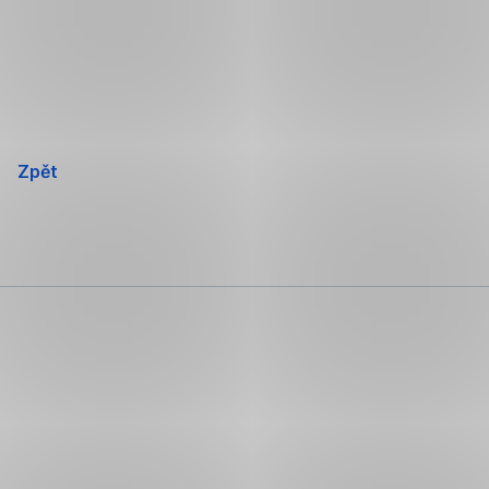
Přeskočit
navigaci
Zpět