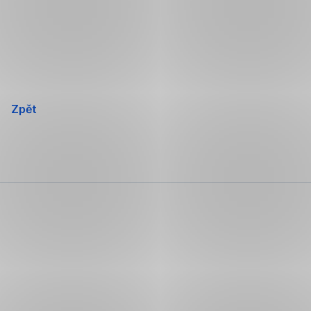
Přeskočit
navigaci
Zpět