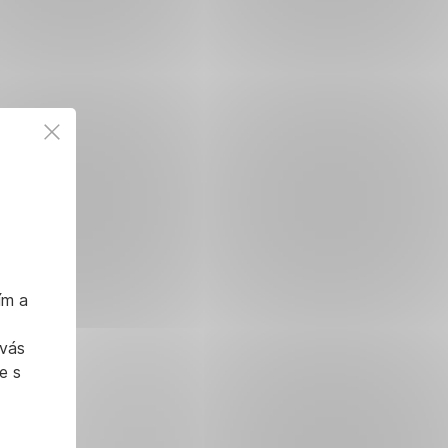
ím a
 vás
e s