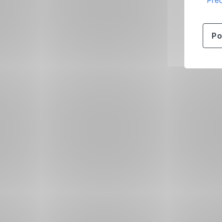
Přeč
Po