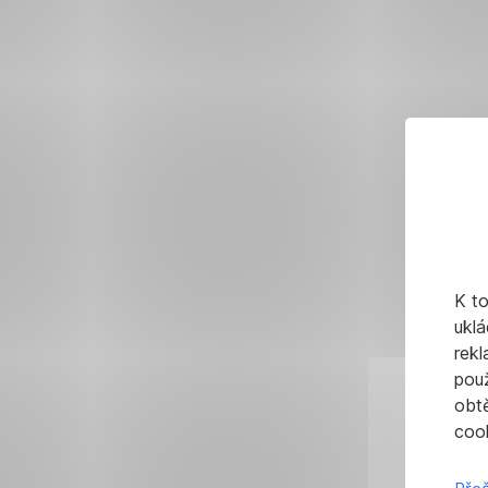
K t
uklá
rekl
pou
obt
cook