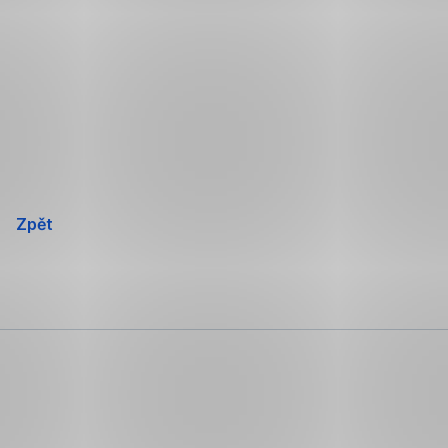
Přeskočit
navigaci
Zpět