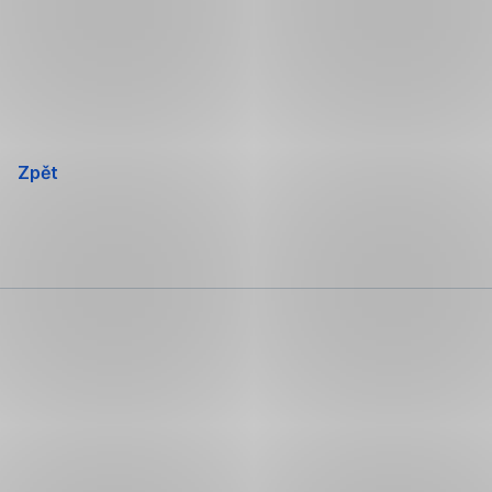
Přeskočit
navigaci
Zpět