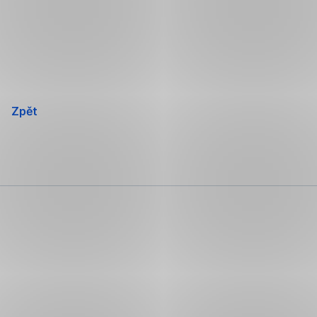
Přeskočit
navigaci
Zpět