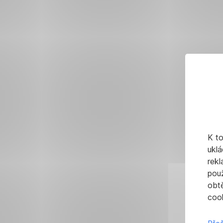
K t
uklá
rekl
pou
obt
cook