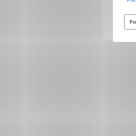
Přeč
Po