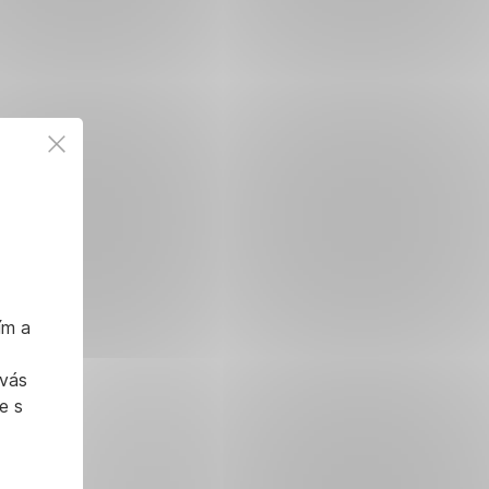
ím a
 vás
e s