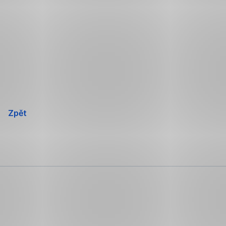
Přeskočit
navigaci
Zpět