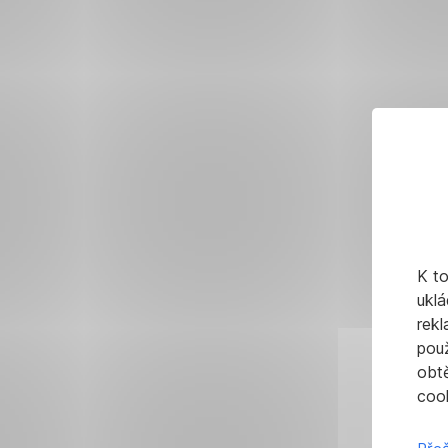
K t
uklá
rekl
pou
obt
cook