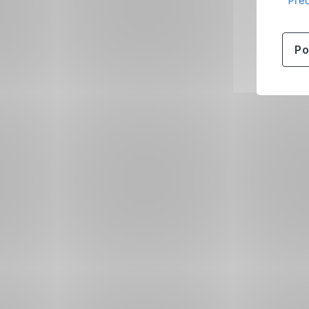
Přeč
Po