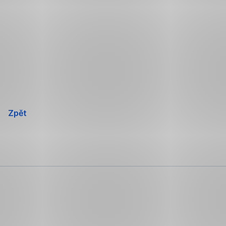
Přeskočit
navigaci
Zpět