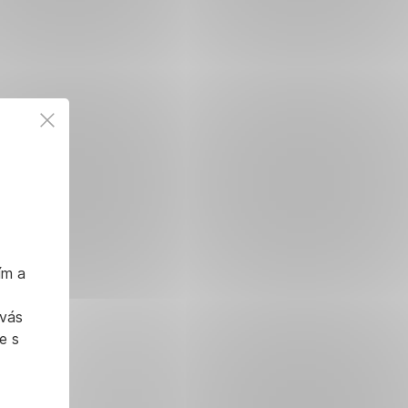
ím a
 vás
e s