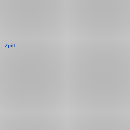
Přeskočit
navigaci
Zpět