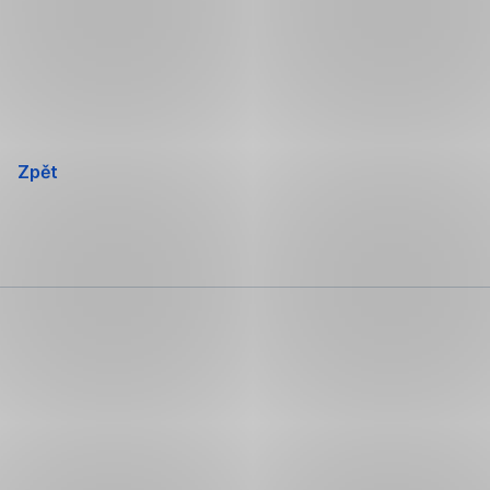
Přeskočit
navigaci
Zpět