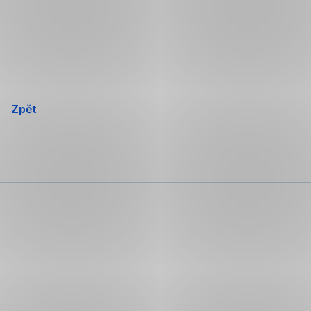
Přeskočit
navigaci
Zpět