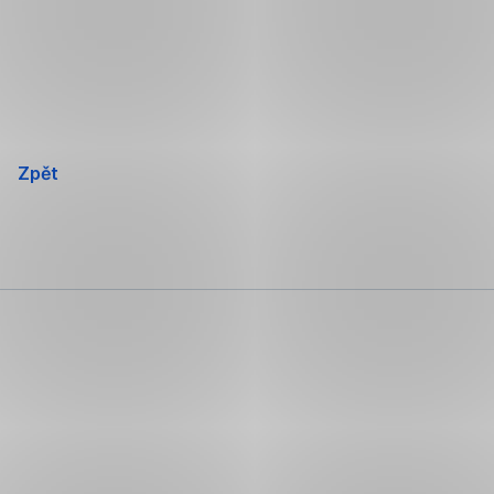
Přeskočit
navigaci
Zpět