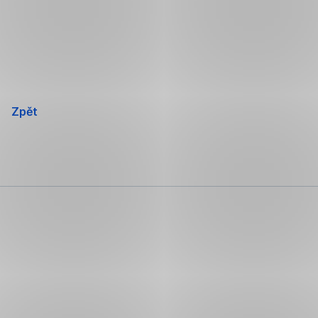
Přeskočit
navigaci
Zpět