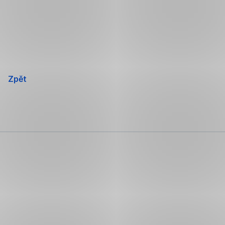
Přeskočit
navigaci
Zpět