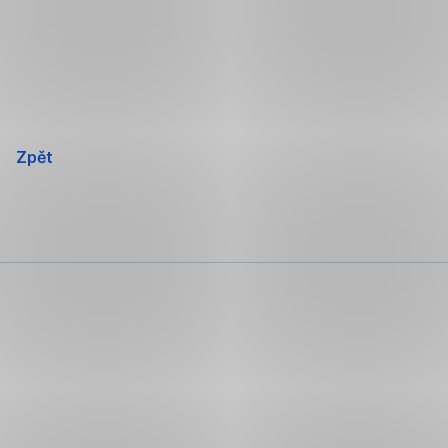
Přeskočit
navigaci
Zpět