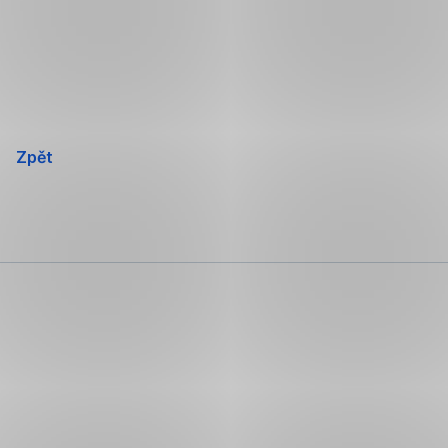
Přeskočit
navigaci
Zpět