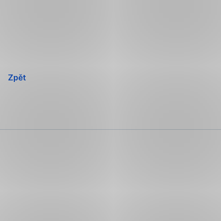
Přeskočit
navigaci
Zpět